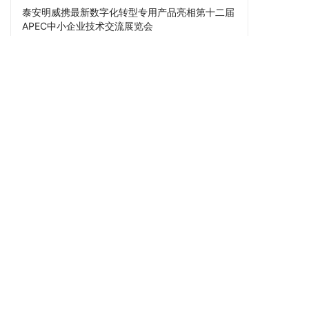
泰安明威携最新数字化转型专用产品亮相第十二届
APEC中小企业技术交流展览会
2023-11-09 16:44:34
泰安明威机械携最新产品参加第26届青岛国际机床
展览会
2023-07-18 16:20:05
点击阅读更多内容
下一篇
泰安明威机械有限公司党支部召开深入学习贯彻党
的十九届四中全会精神专题会议
上一篇